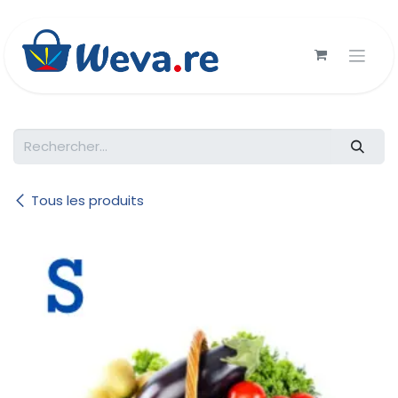
Se rendre au contenu
Tous les produits